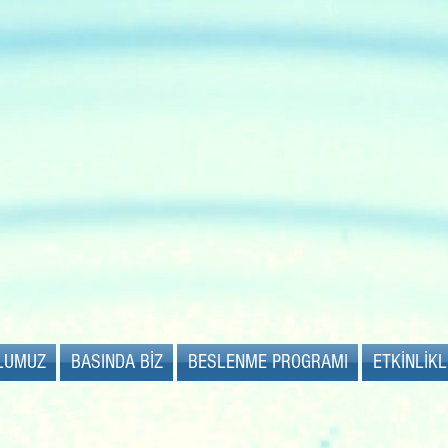
kreş ve 
LUMUZ
BASINDA BİZ
BESLENME PROGRAMI
ETKİNLİK