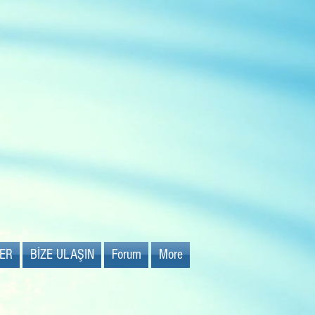
Gaziemir'de
İLK
sadece 0-5 yaş
anaokulu
LER
BİZE ULAŞIN
Forum
More