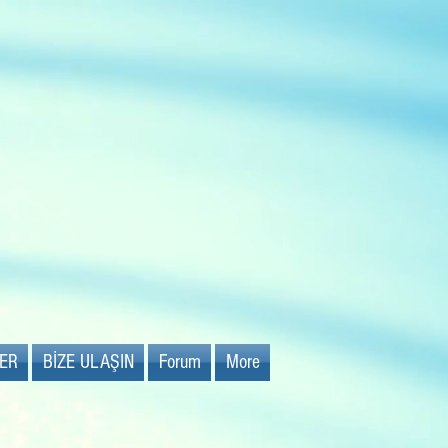
Gaziemir'de
İLK
sadece 0-5 yaş
anaokulu
LER
BİZE ULAŞIN
Forum
More