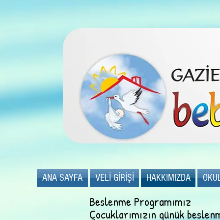
ANA SAYFA
VELİ GİRİŞİ
HAKKIMIZDA
OKU
Beslenme Programımız
Çocuklarımızın günük beslenm