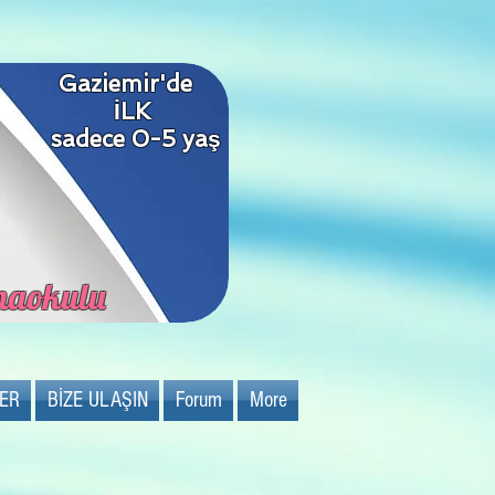
Gaziemir'de
İLK
sadece 0-5 yaş
anaokulu
LER
BİZE ULAŞIN
Forum
More