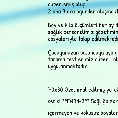
düzenlemiş olup
2 ana 3 ara öğünden oluşmakt
Boy ve kilo ölçümleri her ay 
sağlık personelimiz gözetimin
dosyalarıyla takip edilmektedi
Çocuğunuzun bulunduğu aya gö
tarama testlerimiz düzenli o
uygulanmaktadır.
70x30 Özel imal edilmiş yata
serisi **EN71-3** Sağlığa zar
içermeyen ve kokusuz boyalar