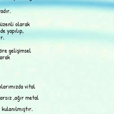
adır.
düzenli olarak
de yapılıp,
r.
re gelişimsel
larak
klarımızda vital
arsız ,ağır metal
 kulanılmıştır.