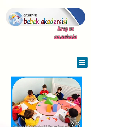
kreş ve
anaokulu