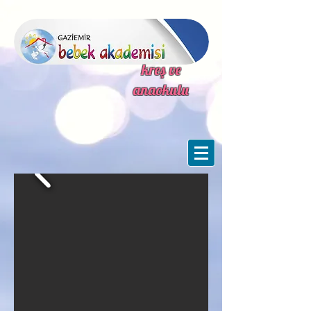
kreş ve
anaokulu